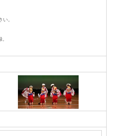
さい。
録。